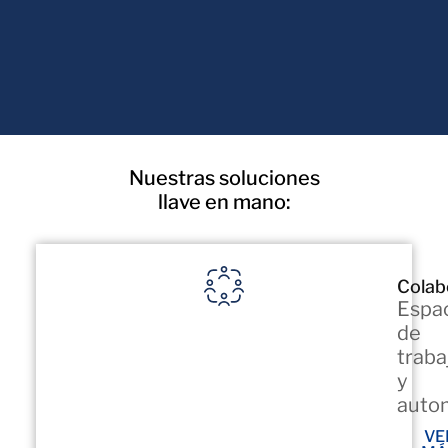
Nuestras soluciones
llave en mano:
Colab
Espa
de
traba
y
autom
VE