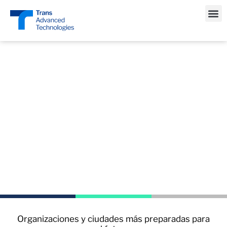
Casos de 
Conectamos
organismos para
transformar
Organizaciones y ciudades más preparadas para