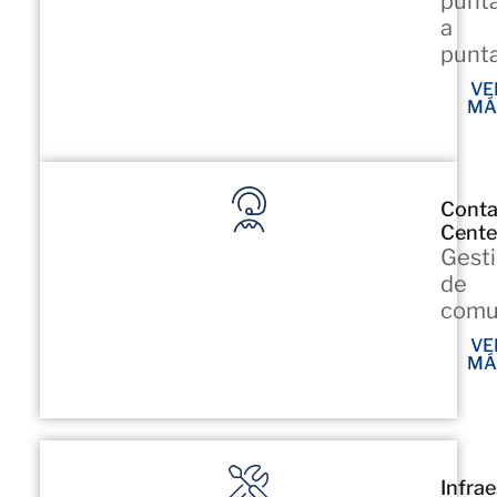
punt
a
punta
VE
MÁ
Conta
Cente
Gest
de
comu
VE
MÁ
Infra