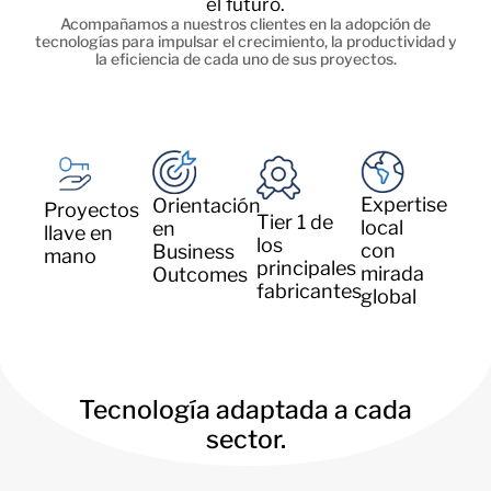
el futuro.
Acompañamos a nuestros clientes en la adopción de
tecnologías para impulsar el crecimiento, la productividad y
la eficiencia de cada uno de sus proyectos.
Expertise
Orientación
Proyectos
Tier 1 de
local
en
llave en
los
con
Business
mano
principales
mirada
Outcomes
fabricantes
global
Tecnología adaptada a cada
sector.