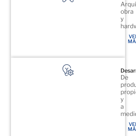
Arqui
obra
y
hard
VE
MÁ
Desar
De
prod
prop
y
a
medi
VE
MÁ