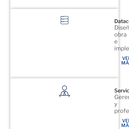
Datac
Diseñ
obra
e
impl
VE
MÁ
Servi
Gere
y
profe
VE
MÁ