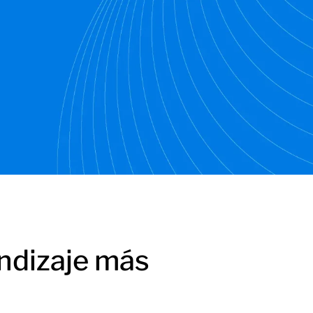
endizaje más
.