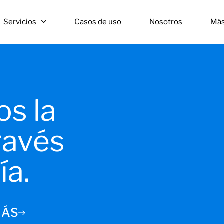
Servicios
Casos de uso
Nosotros
Má
s la
ravés
ía.
MÁS