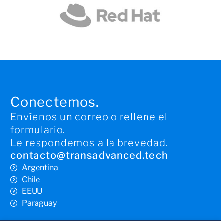
Conectemos.
Envíenos un correo o rellene el
formulario.
Le respondemos a la brevedad.
contacto@transadvanced.tech
Argentina
Chile
EEUU
Paraguay