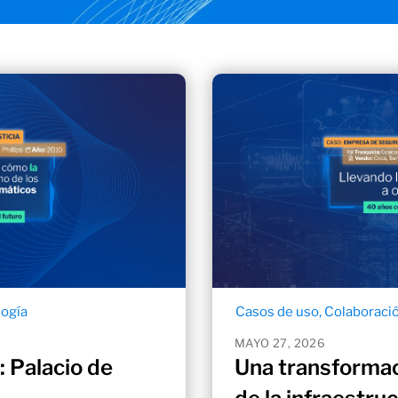
logía
Casos de uso
,
Colaboraci
MAYO 27, 2026
: Palacio de
Una transformac