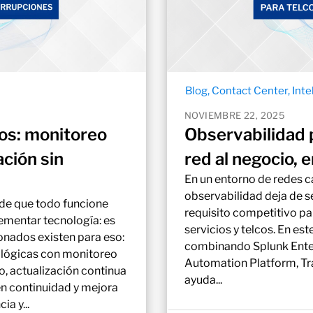
Blog
,
Contact Center
,
Inte
NOVIEMBRE 22, 2025
os: monitoreo
Observabilidad p
ción sin
red al negocio, 
En un entorno de redes c
observabilidad deja de se
de que todo funcione
requisito competitivo pa
lementar tecnología: es
servicios y telcos. En e
ionados existen para eso:
combinando Splunk Enter
lógicas con monitoreo
Automation Platform, T
, actualización continua
ayuda...
en continuidad y mejora
ia y...